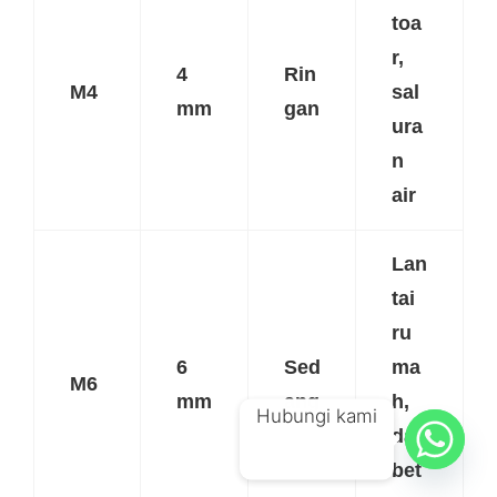
toa
r,
4
Rin
M4
sal
mm
gan
ura
n
air
Lan
tai
ru
6
Sed
ma
M6
mm
ang
h,
Hubungi kami
dak
bet